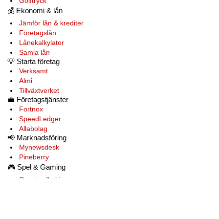
Golftryck
💰
Ekonomi & lån
Jämför lån & krediter
Företagslån
Lånekalkylator
Samla lån
💡
Starta företag
Verksamt
Almi
Tillväxtverket
💼
Företagstjänster
Fortnox
SpeedLedger
Allabolag
📢
Marknadsföring
Mynewsdesk
Pineberry
🎮
Spel & Gaming
Gaming & skins
Hellcase
Steam
Faceit
Discord