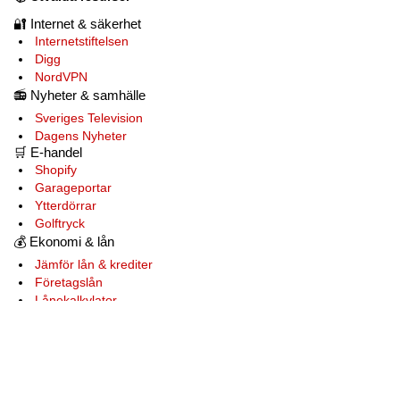
🔐
Internet & säkerhet
Internetstiftelsen
Digg
NordVPN
📻
Nyheter & samhälle
Sveriges Television
Dagens Nyheter
🛒
E-handel
Shopify
Garageportar
Ytterdörrar
Golftryck
💰
Ekonomi & lån
Jämför lån & krediter
Företagslån
Lånekalkylator
Samla lån
💡
Starta företag
Verksamt
Almi
Tillväxtverket