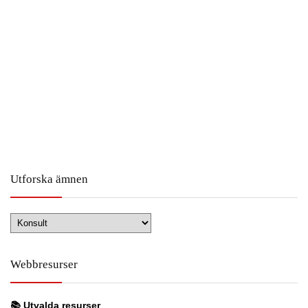
Utforska ämnen
Utforska
ämnen
Webbresurser
📚
Utvalda resurser