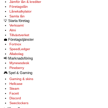
Jämför lån & krediter
Företagslån
Lånekalkylator
Samla lån
💡
Starta företag
Verksamt
Almi
Tillväxtverket
💼
Företagstjänster
Fortnox
SpeedLedger
Allabolag
📢
Marknadsföring
Mynewsdesk
Pineberry
🎮
Spel & Gaming
Gaming & skins
Hellcase
Steam
Faceit
Discord
Sweclockers