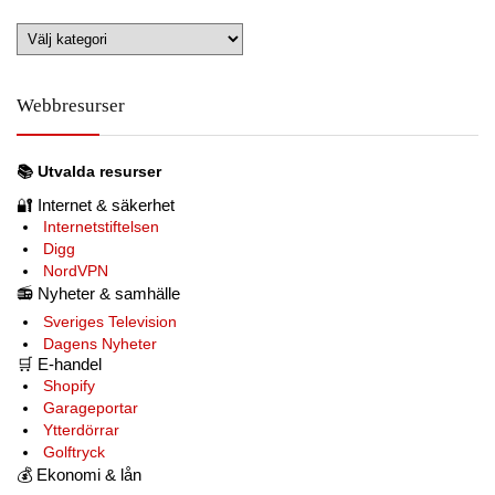
Utforska
ämnen
Webbresurser
📚
Utvalda resurser
🔐
Internet & säkerhet
Internetstiftelsen
Digg
NordVPN
📻
Nyheter & samhälle
Sveriges Television
Dagens Nyheter
🛒
E-handel
Shopify
Garageportar
Ytterdörrar
Golftryck
💰
Ekonomi & lån