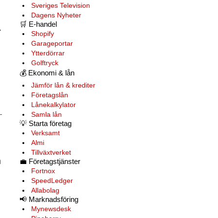
Sveriges Television
Dagens Nyheter
🛒
E-handel
.
Shopify
Garageportar
Ytterdörrar
Golftryck
💰
Ekonomi & lån
Jämför lån & krediter
Företagslån
Lånekalkylator
Samla lån
💡
Starta företag
Verksamt
Almi
Tillväxtverket
n
💼
Företagstjänster
Fortnox
SpeedLedger
Allabolag
📢
Marknadsföring
Mynewsdesk