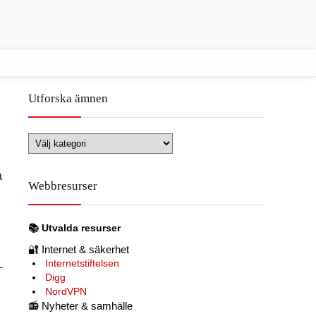
Utforska ämnen
Utforska
ämnen
a
Webbresurser
📚
Utvalda resurser
🔐
Internet & säkerhet
Internetstiftelsen
Digg
NordVPN
📻
Nyheter & samhälle