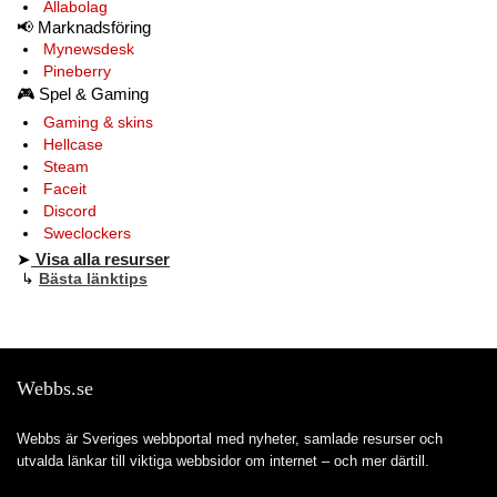
Allabolag
📢
Marknadsföring
Mynewsdesk
Pineberry
🎮
Spel & Gaming
Gaming & skins
Hellcase
Steam
Faceit
Discord
Sweclockers
➤
Visa alla resurser
↳
Bästa länktips
Webbs.se
Webbs är Sveriges webbportal med nyheter, samlade resurser och
utvalda länkar till viktiga webbsidor om internet – och mer därtill.