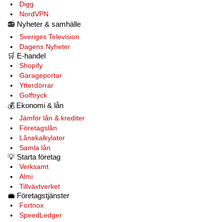
Digg
NordVPN
📻
Nyheter & samhälle
Sveriges Television
Dagens Nyheter
🛒
E-handel
Shopify
Garageportar
Ytterdörrar
Golftryck
💰
Ekonomi & lån
Jämför lån & krediter
Företagslån
Lånekalkylator
Samla lån
💡
Starta företag
Verksamt
Almi
Tillväxtverket
💼
Företagstjänster
Fortnox
SpeedLedger